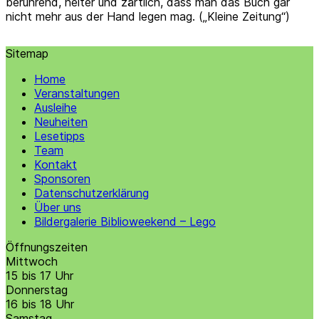
berührend, heiter und zärtlich, dass man das Buch gar
nicht mehr aus der Hand legen mag. („Kleine Zeitung“)
Sitemap
Home
Veranstaltungen
Ausleihe
Neuheiten
Lesetipps
Team
Kontakt
Sponsoren
Datenschutzerklärung
Über uns
Bildergalerie Biblioweekend – Lego
Öffnungszeiten
Mittwoch
15 bis 17 Uhr
Donnerstag
16 bis 18 Uhr
Samstag